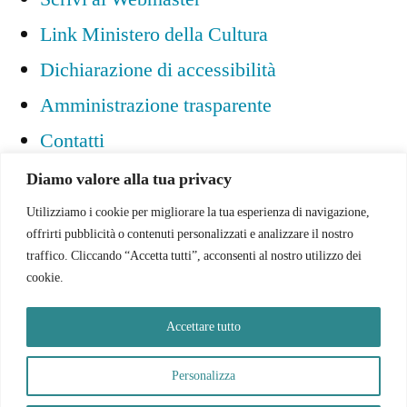
Link Ministero della Cultura
Dichiarazione di accessibilità
Amministrazione trasparente
Contatti
Diamo valore alla tua privacy
Utilizziamo i cookie per migliorare la tua esperienza di navigazione,
Ministero della Cultura
– Biblioteca Statale
offrirti pubblicità o contenuti personalizzati e analizzare il nostro
traffico. Cliccando “Accetta tutti”, acconsenti al nostro utilizzo dei
Isontina di Gorizia 2026
cookie.
Accettare tutto
Personalizza
bsiarte.cultura.gov.it
,
Proudly powered by